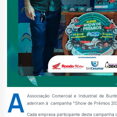
A
Associação Comercial e Industrial de Buri
aderiram à campanha "Show de Prêmios 20
Cada empresa participante desta campanha 