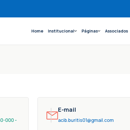
Home
Institucional
Páginas
Associados
E-mail
80-000 -
acib.buritis01@gmail.com