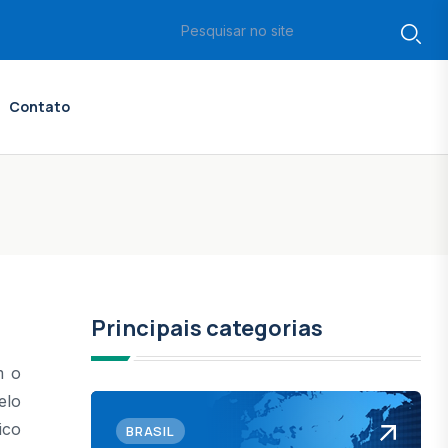
Contato
Principais categorias
m o
elo
ico
BRASIL