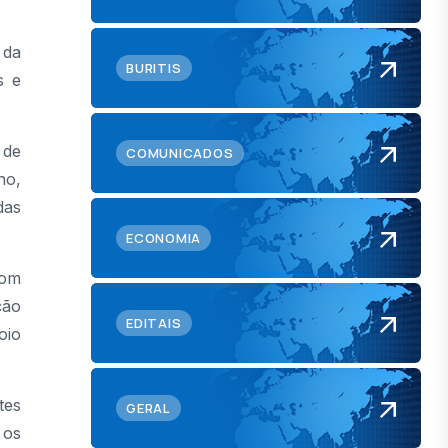
 da
BURITIS
s e
 de
COMUNICADOS
no,
das
ECONOMIA
com
ção
EDITAIS
oio
tes
GERAL
 os