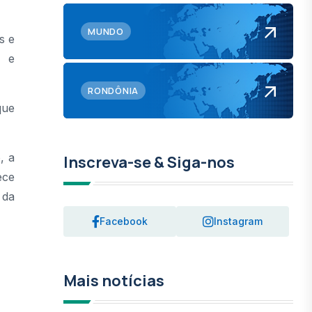
MUNDO
s e
s e
RONDÔNIA
que
, a
Inscreva-se & Siga-nos
ece
 da
Facebook
Instagram
Mais notícias